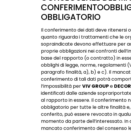
CONFERIMENTOOBBLI
OBBLIGATORIO
Il conferimento dei dati deve ritenersi 
quanto riguarda i trattamenti che le or
sopraindicate devono effettuare per a
proprie obbligazioni nei confronti dell’i
base del rapporto (o contratto) in ess
obblighi di legge, norme, regolamenti (
paragrafo finalità, a), b) e c). Il manca
conferimento di tali dati potrà compor
l’impossibilità per
VIV GROUP
e
DECOR
identificati dalle aziende soprariportate
al rapporto in essere. Il conferimento 
obbligatorio per tutte le altre finalità 
conferito, può essere revocato in qual
momento da parte dell’interessato. In 
mancato conferimento del consenso l