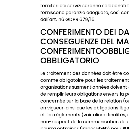
fornitori dei servizi saranno selezionati
forniscono garanzie adeguate, così co
dall'art. 46 GDPR 679/16.
CONFERIMENTO DEI DA
CONSEGUENZE DEL M
CONFERIMENTOOBBLI
OBBLIGATORIO
Le traitement des données doit être c
comme obligatoire pour les traitement
organisations susmentionnées doivent 
de remplir leurs obligations envers la 
concernée sur la base de la relation (o
en vigueur, ainsi que les obligations léga
et les règlements (voir alinéa finalités, a
non-respect de la communication de 
pourra entraîner l'impossibilité pour
G