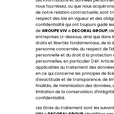
Les informations et données personnell
nous fournissez, ou que nous acquérons
de notre relation contractuelle, sont tr
respect des lois en vigueur et des oblig
confidentialité qui ont toujours guidé les
de
GROUPE VIV
e
DECORAL GROUP
, i
entreprises ci-dessous, ainsi que dans 
droits et libertés fondamentaux, de la d
personne concernée, du respect de l'id
personnelle et du droit à la protectio
personnelles, en particulier (réf. Articl
applicables au traitement des données
en ce qui concerne les principes de licé
d'exactitude et de transparence, de lim
finalités, de minimisation des données, 
limitation de la conservation, d'intégrit
confidentialité.
Les titres du traitement sont les suivan
VIV
e
DECORAL GROUP
, identifiées par