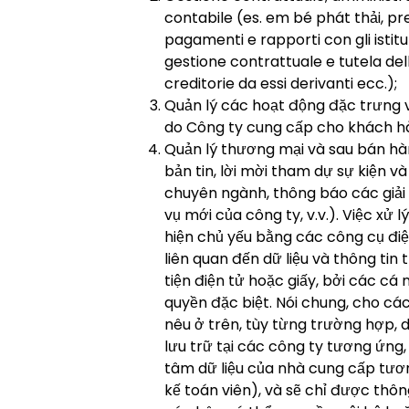
contabile (es. em bé phát thải, pr
pagamenti e rapporti con gli istitut
gestione contrattuale e tutela dell
creditorie da essi derivanti ecc.);
Quản lý các hoạt động đặc trưng 
do Công ty cung cấp cho khách h
Quản lý thương mại và sau bán hàn
bản tin, lời mời tham dự sự kiện và
chuyên ngành, thông báo các giải
vụ mới của công ty, v.v.). Việc xử 
hiện chủ yếu bằng các công cụ điệ
liên quan đến dữ liệu và thông tin
tiện điện tử hoặc giấy, bởi các cá
quyền đặc biệt. Nói chung, cho c
nêu ở trên, tùy từng trường hợp, d
lưu trữ tại các công ty tương ứng,
tâm dữ liệu của nhà cung cấp tươn
kế toán viên), và sẽ chỉ được thô