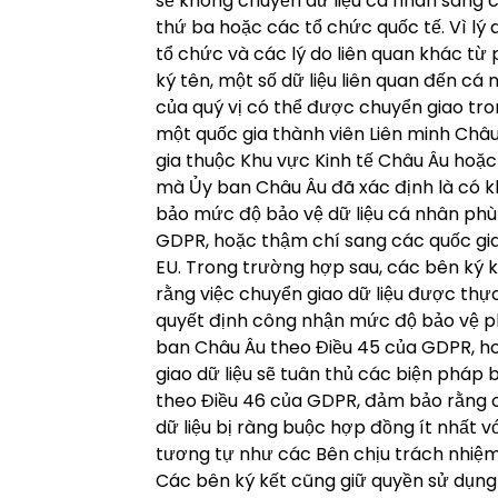
sẽ không chuyển dữ liệu cá nhân sang 
thứ ba hoặc các tổ chức quốc tế. Vì lý 
tổ chức và các lý do liên quan khác từ
ký tên, một số dữ liệu liên quan đến cá
của quý vị có thể được chuyển giao tro
một quốc gia thành viên Liên minh Châ
gia thuộc Khu vực Kinh tế Châu Âu hoặc
mà Ủy ban Châu Âu đã xác định là có 
bảo mức độ bảo vệ dữ liệu cá nhân ph
GDPR, hoặc thậm chí sang các quốc gi
EU. Trong trường hợp sau, các bên ký 
rằng việc chuyển giao dữ liệu được thự
quyết định công nhận mức độ bảo vệ p
ban Châu Âu theo Điều 45 của GDPR, h
giao dữ liệu sẽ tuân thủ các biện pháp
theo Điều 46 của GDPR, đảm bảo rằng 
dữ liệu bị ràng buộc hợp đồng ít nhất v
tương tự như các Bên chịu trách nhiệm x
Các bên ký kết cũng giữ quyền sử dụng