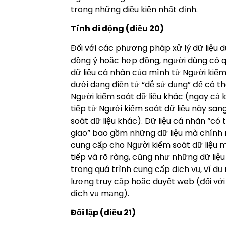
trong những điều kiện nhất định.
Tính di động (điều 20)
Đối với các phương pháp xử lý dữ liệu 
đồng ý hoặc hợp đồng, người dùng có q
dữ liệu cá nhân của mình từ Người kiểm 
dưới dạng điện tử “dễ sử dụng” để có t
Người kiểm soát dữ liệu khác (ngay cả 
tiếp từ Người kiểm soát dữ liệu này san
soát dữ liệu khác). Dữ liệu cá nhân “có
giao” bao gồm những dữ liệu mà chính
cung cấp cho Người kiểm soát dữ liệu 
tiếp và rõ ràng, cũng như những dữ liệ
trong quá trình cung cấp dịch vụ, ví dụ 
lượng truy cập hoặc duyệt web (đối vớ
dịch vụ mạng).
Đối lập (điều 21)