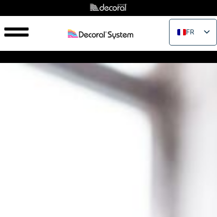
FR
EN
IT
ES
PT
RU
PL
JA
ZH_CN
VI
TH
EL