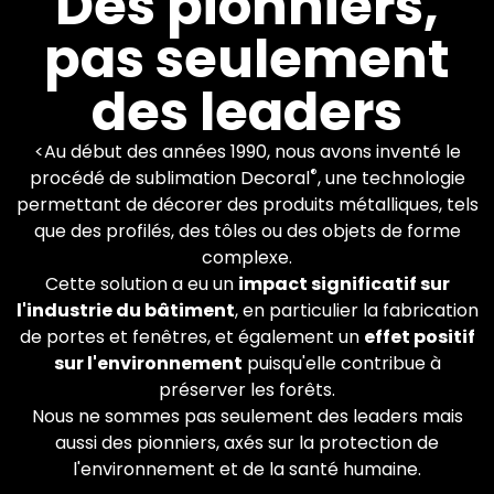
Des pionniers,
pas seulement
Plus de 600 machines
Decoral dans le monde.
des leaders
Vous appliquez les finitions
que vous souhaitez.
<Au début des années 1990, nous avons inventé le
®
procédé de sublimation Decoral
, une technologie
En savoir plus
permettant de décorer des produits métalliques, tels
que des profilés, des tôles ou des objets de forme
complexe.
Cette solution a eu un
impact significatif sur
l'industrie du bâtiment
, en particulier la fabrication
de portes et fenêtres, et également un
effet positif
sur l'environnement
puisqu'elle contribue à
préserver les forêts.
Nous ne sommes pas seulement des leaders mais
aussi des pionniers, axés sur la protection de
l'environnement et de la santé humaine.