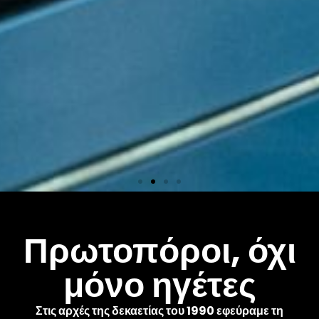
Εξοπλισμός
Πρωτοπόροι, όχι
μόνο ηγέτες
Περισσότερα από 600
μηχανήματα Decoral
παγκοσμίως. Εφαρμόζετε τα
Στις αρχές της δεκαετίας του 1990 εφεύραμε τη