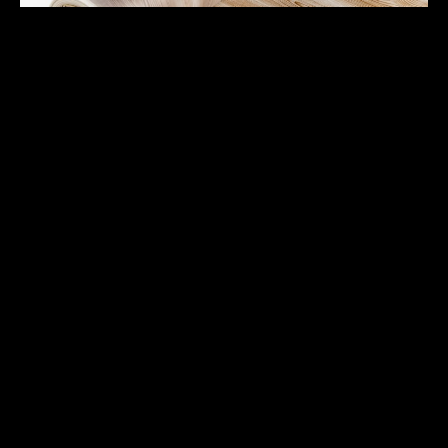
Μεμβράνη μεταφοράς
θερμότητας.
Εκτυπώνουμε μεμβράνη θερμομεταφοράς
με ειδικά μελάνια εξάχνωσης που
αναπτύσσονται στο εσωτερικό της εταιρείας.
Με αυτόν τον τρόπο επιτυγχάνουμε μια
απίστευτη ποικιλία υφών: κόκκους ξύλου,