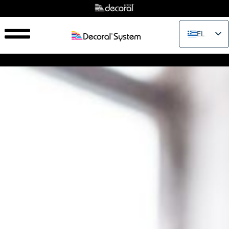
EL
EN
IT
FR
ES
PT
RU
PL
JA
ZH_CN
VI
TH