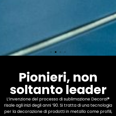
Impianti
Pionieri, non
soltanto leader
Più di 600 macchinari
Decoral in tutto il mondo.
Sei tu ad applicare le
L’invenzione del processo di sublimazione Decoral®
finiture che desideri.
risale agli inizi degli anni ’90. Si tratta di una tecnologia
per la decorazione di prodotti in metallo come profili,