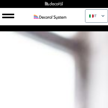
IT
EN
FR
ES
PT
RU
PL
JA
ZH_CN
VI
TH
EL