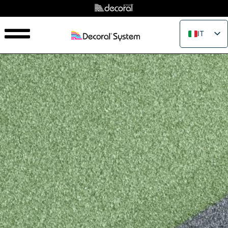
IT
EN
FR
ES
PT
RU
PL
JA
ZH_CN
VI
TH
EL