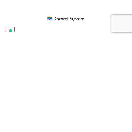
Decoral System S.r.l
Viale del Lavoro, 5
37040 Arcole (Verona) - Italia
Tel. +39 045 7639111
Sistema Decoral USA
12477 NW 44th Street
Coral Springs, FL 33065
Tel. +1 954 7556021
Decoral Brasile