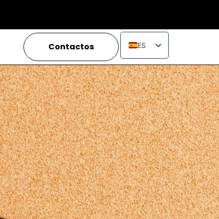
Contactos
ES
EN
IT
FR
PT
RU
PL
JA
ZH_CN
VI
TH