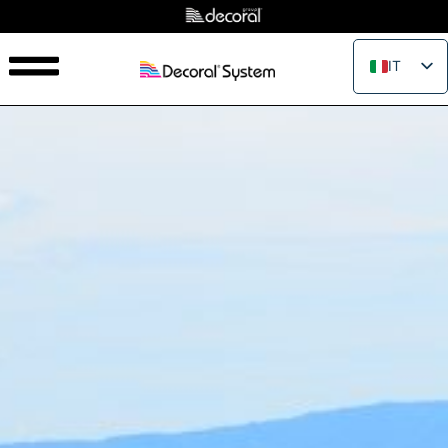
IT
EN
FR
ES
PT
RU
PL
JA
ZH_CN
VI
TH
EL