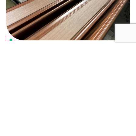
1993 - 1995
Sublimazione: una
tecnologia
rivoluzionaria
Abbiamo brevettato il processo di
sublimazione Decoral, una tecnologia per
riprodurre le venature del legno sul metallo.
Ha avuto un forte impatto sull'industria di