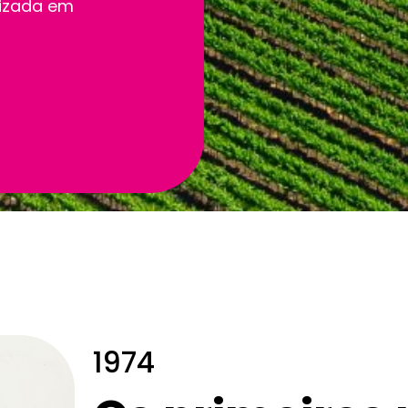
lizada em
1974