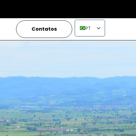
Contatos
PT
EN
IT
FR
ES
RU
PL
JA
ZH_CN
VI
TH