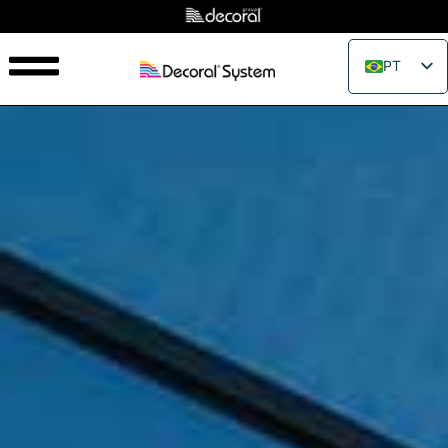
PT
EN
IT
FR
ES
RU
PL
JA
ZH_CN
VI
TH
EL