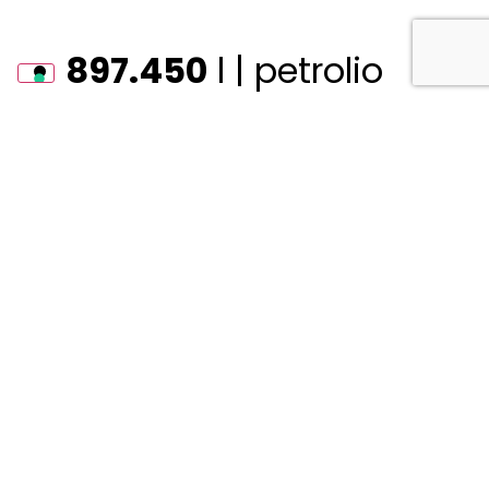
897.450
l | petrolio
evitato
Certificazioni
I prodotti Decoral®
sono certificati
secondo i principali
standard di qualità