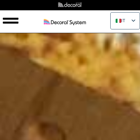
IT
EN
FR
ES
PT
RU
PL
JA
ZH_CN
VI
TH
EL