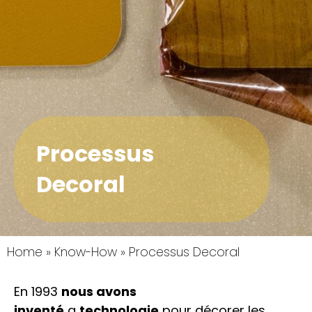
Processus
Decoral
Home
»
Know-How
»
Processus Decoral
En 1993
nous avons
inventé
a
technologie
pour décorer les