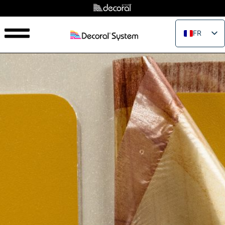
FR
EN
IT
ES
PT
RU
PL
JA
ZH_CN
VI
TH
EL