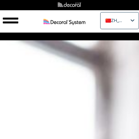
ZH_CN
EN
IT
FR
ES
PT
RU
PL
JA
VI
TH
EL