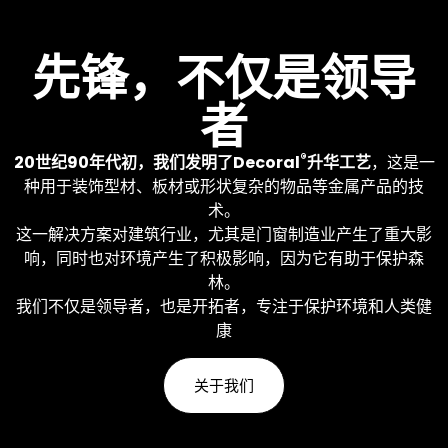
设备
先锋，不仅是领导
者
全球 600 多台 Decoral 机
器。 您可以按照自己的要求进
行表面处理。
®
20世纪90年代初，我们发明了Decoral
升华工艺
，这是一
种用于装饰型材、板材或形状复杂的物品等金属产品的技
术。
了解更多
这一解决方案对建筑行业，尤其是门窗制造业产生了重大影
响，同时也对环境产生了积极影响，因为它有助于保护森
林。
我们不仅是领导者，也是开拓者，专注于保护环境和人类健
康
关于我们