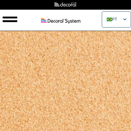
PT
EN
IT
FR
ES
RU
PL
JA
ZH_CN
VI
TH
EL