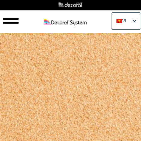
VI
EN
IT
FR
ES
PT
RU
PL
JA
ZH_CN
TH
EL