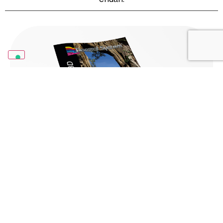
Tải xuống
Thiên niên kỷ 3D