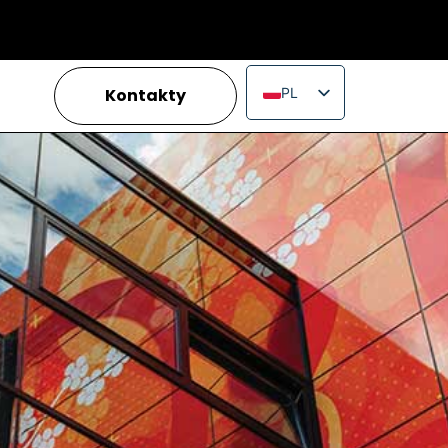
Kontakty
PL
EN
IT
FR
ES
PT
RU
JA
ZH_CN
VI
TH