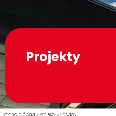
Projekty
Strona główna
»
Projekty
»
Fasady