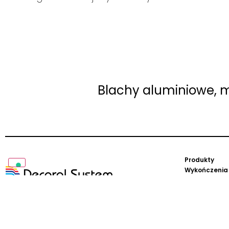
Blachy aluminiowe, m
Produkty
Wykończenia
Know-How
Certyfikacja
Decoral System © 2024
Projekty
Aktualności
NUMER VAT IT 03062260231
Download