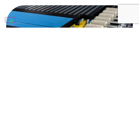
Sprzęt.
Samodzielne dekorowanie metali
Znajdź odpowiednią maszynę systemu