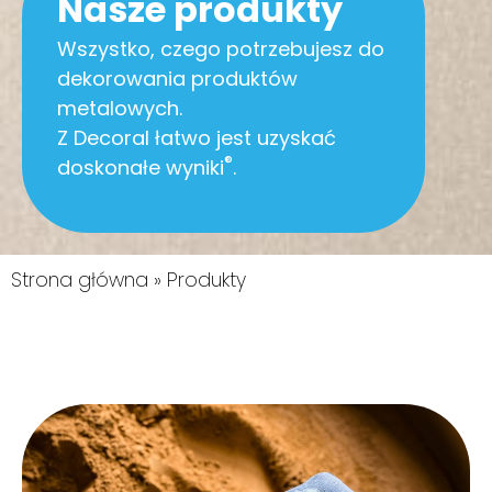
Nasze produkty
Wszystko, czego potrzebujesz do
dekorowania produktów
metalowych.
Z Decoral łatwo jest uzyskać
®
doskonałe wyniki
.
Strona główna
»
Produkty