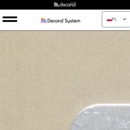
PL
EN
IT
FR
ES
PT
RU
JA
ZH_CN
VI
TH
EL