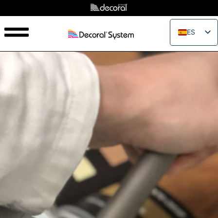
ES
EN
IT
FR
PT
RU
PL
JA
ZH_CN
VI
TH
EL