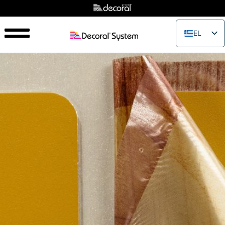
EL
EN
IT
FR
ES
PT
RU
PL
JA
ZH_CN
VI
TH