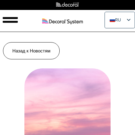
RU
EN
IT
FR
Назад к Новостям
ES
PT
PL
JA
ZH_CN
VI
TH
EL