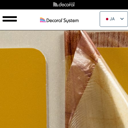
JA
EN
IT
FR
ES
PT
RU
PL
ZH_CN
VI
TH
EL