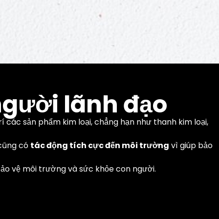
người lãnh đạo
í các sản phẩm kim loại, chẳng hạn như thanh kim loại,
 cũng có
tác động tích cực đến môi trường
vì giúp bảo
chế để hoàn
bảo vệ môi trường và sức khỏe con người.
.