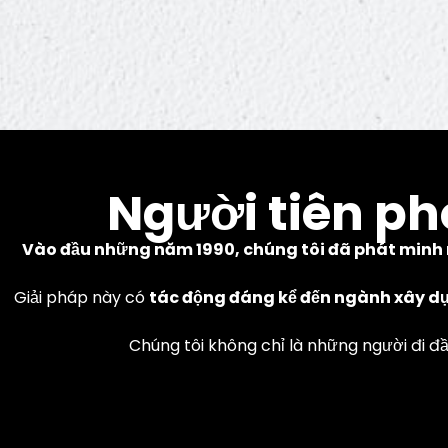
Người tiên ph
Vào đầu những năm 1990, chúng tôi đã phát minh 
Giải pháp này có
tác động đáng kể đến ngành xây d
Công nghệ 
Chúng tôi không chỉ là những người đi đ