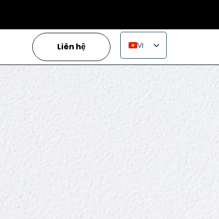
Liên hệ
VI
EN
IT
FR
ES
PT
RU
PL
JA
ZH_CN
TH