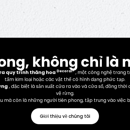
Sự đổi mới
ong, không chỉ là 
Decoral®
ra quy trình thăng hoa
, một công nghệ trang tr
tấm kim loại hoặc các vật thể có hình dạng phức tạp.
ựng
, đặc biệt là sản xuất cửa ra vào và cửa sổ, đồng thời
và hệ thống được cấp bằng sáng 
vệ rừng.
ầu mà còn là những người tiên phong, tập trung vào việc 
thiện các sản phẩm nhôm và thép
Giới thiệu về chúng tôi
Tìm hiểu thêm