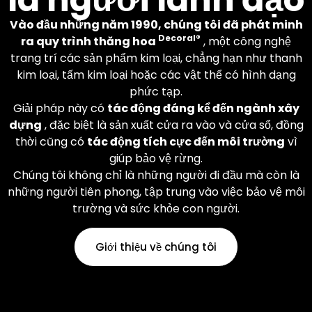
theo ý muốn.
Vào đầu những năm 1990, chúng tôi đã phát minh
Decoral®
ra quy trình thăng hoa
, một công nghệ
Tìm hiểu thêm
trang trí các sản phẩm kim loại, chẳng hạn như thanh
kim loại, tấm kim loại hoặc các vật thể có hình dạng
phức tạp.
Giải pháp này có
tác động đáng kể đến ngành xây
dựng
, đặc biệt là sản xuất cửa ra vào và cửa sổ, đồng
thời cũng có
tác động tích cực đến môi trường
vì
giúp bảo vệ rừng.
Chúng tôi không chỉ là những người đi đầu mà còn là
những người tiên phong, tập trung vào việc bảo vệ môi
trường và sức khỏe con người.
Giới thiệu về chúng tôi