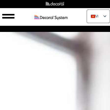
VI
EN
IT
FR
ES
PT
RU
PL
JA
ZH_CN
TH
EL