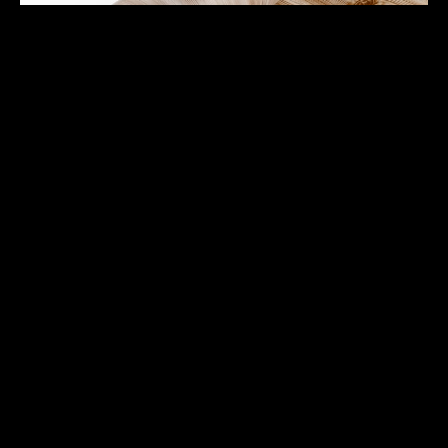
Phim truyền nhiệt.
Chúng tôi in màng chuyển nhiệt bằng
mực thăng hoa đặc biệt do chúng tôi
tự phát triển. Nhờ đó, chúng tôi có
được sự đa dạng đáng kinh ngạc về
kết cấu: vân gỗ, đá cẩm thạch, đá,