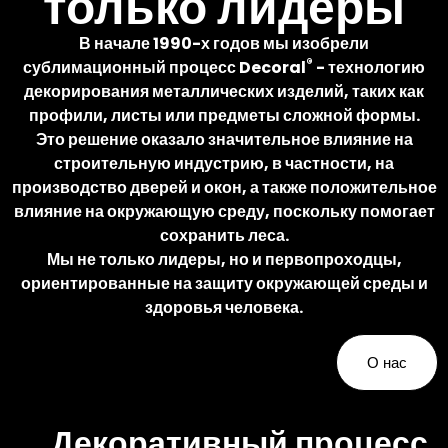
только лидеры
по всему миру. Вы наносите
ту отделку, которую хотите.
В начале 1990-х годов мы изобрели
®
сублимационный процесс Decoral
- технологию
декорирования металлических изделий, таких как
Подробнее
профили, листы или предметы сложной формы.
Это решение оказало
значительное влияние на
строительную индустрию
, в частности, на
производство дверей и окон, а также
положительное
влияние на окружающую среду
, поскольку помогает
сохранить леса.
Мы не только лидеры, но и первопроходцы,
ориентированные на защиту окружающей среды и
здоровья человека.
О нас
Декоративный процесс