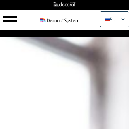
RU
EN
IT
FR
ES
PT
PL
JA
ZH_CN
VI
TH
EL