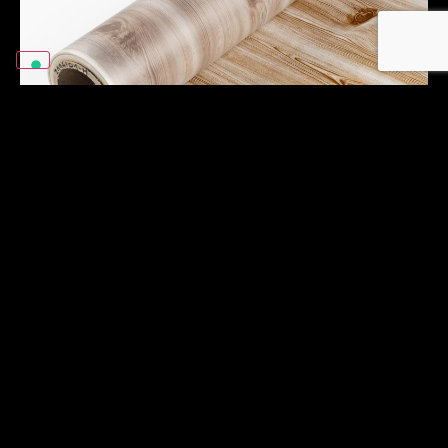
Теплопередающая
пленка.
Мы печатаем на термотрансферной
пленке специальными сублимационными
чернилами, разработанными