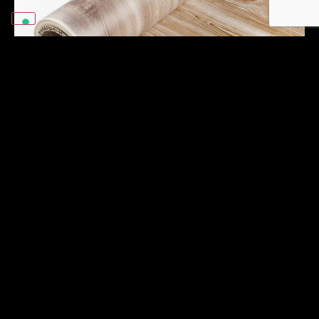
Filme de
transferência de
calor.
Imprimimos filmes de transferência de
calor com tintas especiais de
sublimação desenvolvidas