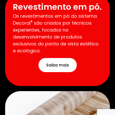
Revestimento em pó.
Os revestimentos em pó do sistema
®
Decoral
são criados por técnicos
experientes, focados no
desenvolvimento de produtos
exclusivos do ponto de vista estético
e ecológico.
Saiba mais