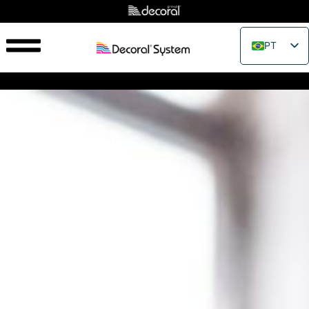
PT
EN
IT
FR
ES
RU
PL
JA
ZH_CN
VI
TH
EL