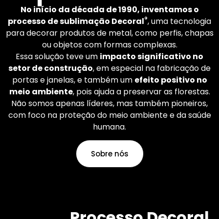
mundo. O senhor aplica
No início da década de 1990, inventamos o
os acabamentos que
®
processo de sublimação Decoral
, uma tecnologia
deseja.
para decorar produtos de metal, como perfis, chapas
ou objetos com formas complexas.
Essa solução teve um
impacto significativo no
Saiba mais
setor de construção
, em especial na fabricação de
portas e janelas, e também um
efeito positivo no
meio ambiente
, pois ajuda a preservar as florestas.
Não somos apenas líderes, mas também pioneiros,
com foco na proteção do meio ambiente e da saúde
humana.
Sobre nós
Processo Decoral