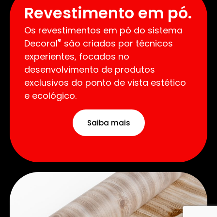
Revestimento em pó.
Os revestimentos em pó do sistema
®
Decoral
são criados por técnicos
experientes, focados no
desenvolvimento de produtos
exclusivos do ponto de vista estético
e ecológico.
Saiba mais