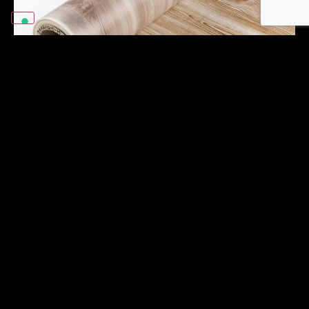
Filme de
transferência de
calor.
Imprimimos filmes de transferência de
calor com tintas especiais de
sublimação desenvolvidas