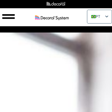
PT
EN
IT
FR
ES
RU
PL
JA
ZH_CN
VI
TH
EL