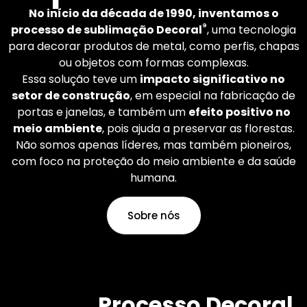
mundo. O senhor aplica
No início da década de 1990, inventamos o
os acabamentos que
®
processo de sublimação Decoral
, uma tecnologia
deseja.
para decorar produtos de metal, como perfis, chapas
ou objetos com formas complexas.
Essa solução teve um
impacto significativo no
Saiba mais
setor de construção
, em especial na fabricação de
portas e janelas, e também um
efeito positivo no
meio ambiente
, pois ajuda a preservar as florestas.
Não somos apenas líderes, mas também pioneiros,
com foco na proteção do meio ambiente e da saúde
humana.
Sobre nós
Processo Decoral