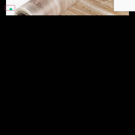
Filme de
transferência de
calor.
Imprimimos filmes de transferência de
calor com tintas especiais de
sublimação desenvolvidas