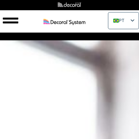
PT
EN
IT
FR
ES
RU
PL
JA
ZH_CN
VI
TH
EL