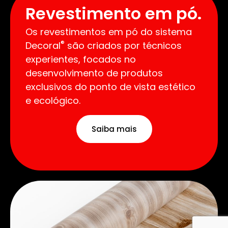
Revestimento em pó.
Os revestimentos em pó do sistema
®
Decoral
são criados por técnicos
experientes, focados no
desenvolvimento de produtos
exclusivos do ponto de vista estético
e ecológico.
Saiba mais