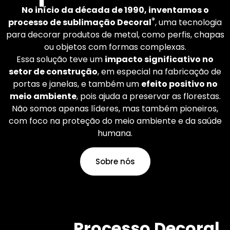
mundo. O senhor aplica
No início da década de 1990, inventamos o
os acabamentos que
®
processo de sublimação Decoral
, uma tecnologia
deseja.
para decorar produtos de metal, como perfis, chapas
ou objetos com formas complexas.
Essa solução teve um
impacto significativo no
Saiba mais
setor de construção
, em especial na fabricação de
portas e janelas, e também um
efeito positivo no
meio ambiente
, pois ajuda a preservar as florestas.
Não somos apenas líderes, mas também pioneiros,
com foco na proteção do meio ambiente e da saúde
humana.
Sobre nós
Processo Decoral