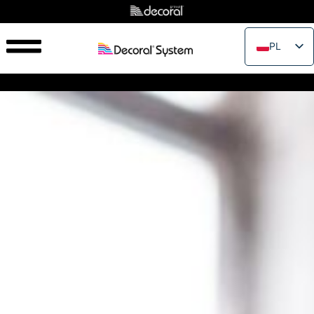
PL
EN
IT
FR
ES
PT
RU
JA
ZH_CN
VI
TH
EL