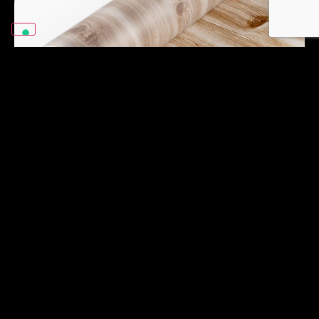
Heat-Transfer film.
Drukujemy folię termotransferową
specjalnymi atramentami
sublimacyjnymi opracowanymi we
własnym zakresie. W ten sposób
uzyskujemy niesamowitą