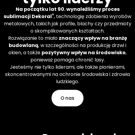
Dekoral na całym świecie.
Stosujesz wykończenia,
Na początku lat 90. wynaleźliśmy proces
które chcesz.
®
sublimacji Dekoral
, technologię zdobienia wyrobów
metalowych, takich jak profile, blachy czy przedmioty
o skomplikowanych kształtach.
Dowiedz się więcej
Rozwiązanie to miało
znaczący wpływ na branżę
budowlaną
, w szczególności na produkcję drzwi i
okien, a także
pozytywny wpływ na środowisko
,
ponieważ pomaga chronić lasy.
Jesteśmy nie tylko liderami, ale także pionierami,
skoncentrowanymi na ochronie środowiska i zdrowia
ludzkiego.
O nas