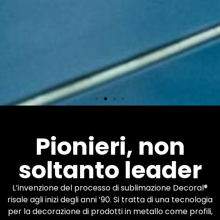
Impianti
Pionieri, non
soltanto leader
Più di 600 macchinari
Decoral in tutto il mondo.
Sei tu ad applicare le
L’invenzione del processo di sublimazione Decoral®
finiture che desideri.
risale agli inizi degli anni ’90. Si tratta di una tecnologia
per la decorazione di prodotti in metallo come profili,