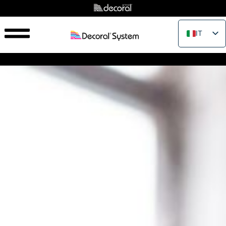
IT
EN
FR
ES
PT
RU
PL
JA
ZH_CN
VI
TH
EL