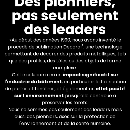
Des pionniers,
pas seulement
Plus de 600 machines
Decoral dans le monde.
des leaders
Vous appliquez les finitions
que vous souhaitez.
<Au début des années 1990, nous avons inventé le
®
procédé de sublimation Decoral
, une technologie
En savoir plus
permettant de décorer des produits métalliques, tels
que des profilés, des tôles ou des objets de forme
complexe.
Cette solution a eu un
impact significatif sur
l'industrie du bâtiment
, en particulier la fabrication
de portes et fenêtres, et également un
effet positif
sur l'environnement
puisqu'elle contribue à
préserver les forêts.
Nous ne sommes pas seulement des leaders mais
aussi des pionniers, axés sur la protection de
l'environnement et de la santé humaine.