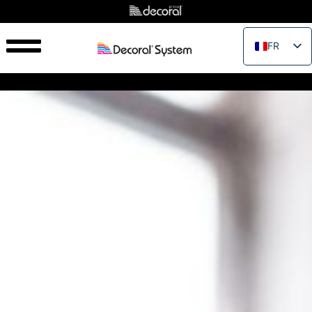
FR
EN
IT
ES
PT
RU
PL
JA
ZH_CN
VI
TH
EL