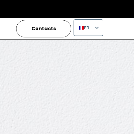
Contacts
FR
EN
IT
ES
PT
RU
PL
JA
ZH_CN
VI
TH