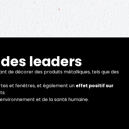
n
 des leaders
nt de décorer des produits métalliques, tels que des
portes et fenêtres, et également un
effet positif sur
ition des
ts.
l'environnement et de la santé humaine.