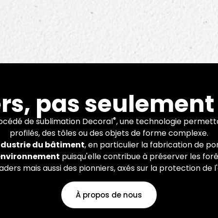
'innovatio
rs, pas seulement
®
rocédé de sublimation Decoral
, une technologie permetta
profilés, des tôles ou des objets de forme complexe.
industrie du bâtiment
, en particulier la fabrication de 
 et systèmes brevetés pour la fin
'environnement
puisqu'elle contribue à préserver les forê
rs mais aussi des pionniers, axés sur la protection de 
oduits en aluminium et en acier.
À propos de nous
En savoir plus