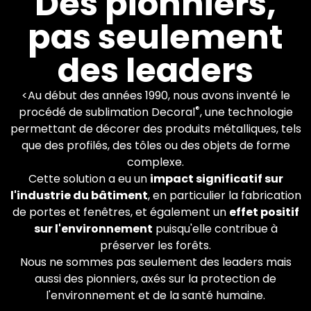
Des pionniers,
pas seulement
Plus de 600 machines
Decoral dans le monde.
des leaders
Vous appliquez les finitions
que vous souhaitez.
<Au début des années 1990, nous avons inventé le
®
procédé de sublimation Decoral
, une technologie
En savoir plus
permettant de décorer des produits métalliques, tels
que des profilés, des tôles ou des objets de forme
complexe.
Cette solution a eu un
impact significatif sur
l'industrie du bâtiment
, en particulier la fabrication
de portes et fenêtres, et également un
effet positif
sur l'environnement
puisqu'elle contribue à
préserver les forêts.
Nous ne sommes pas seulement des leaders mais
aussi des pionniers, axés sur la protection de
l'environnement et de la santé humaine.