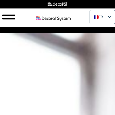
FR
EN
IT
ES
PT
RU
PL
JA
ZH_CN
VI
TH
EL