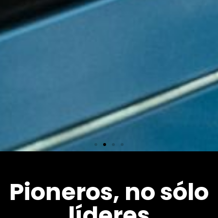
Equipos
Pioneros, no sólo
líderes
Más de 600 máquinas