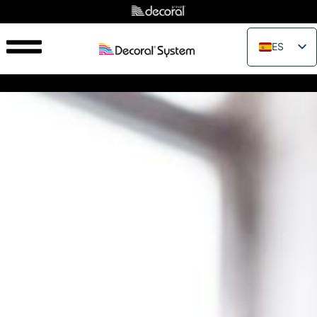
ES
EN
IT
FR
PT
RU
PL
JA
ZH_CN
VI
TH
EL