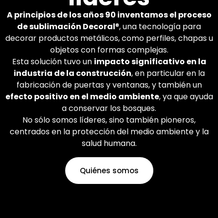
Decoral en todo el mundo.
Aplique los acabados que
A principios de los años 90 inventamos el proceso
desee.
de sublimación Decoral
®, una tecnología para
decorar productos metálicos, como perfiles, chapas u
objetos con formas complejas.
Más información
Esta solución tuvo un
impacto significativo en la
industria de la construcción
, en particular en la
fabricación de puertas y ventanas, y también un
efecto positivo en el medio ambiente
, ya que ayuda
a conservar los bosques.
No sólo somos líderes, sino también pioneros,
centrados en la protección del medio ambiente y la
salud humana.
Quiénes somos