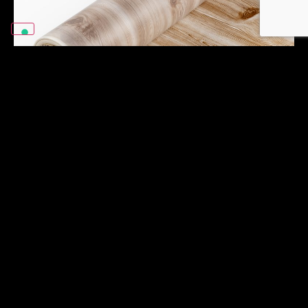
Película de
transferencia de
calor.
Imprimimos láminas de transferencia
térmica con tintas especiales de