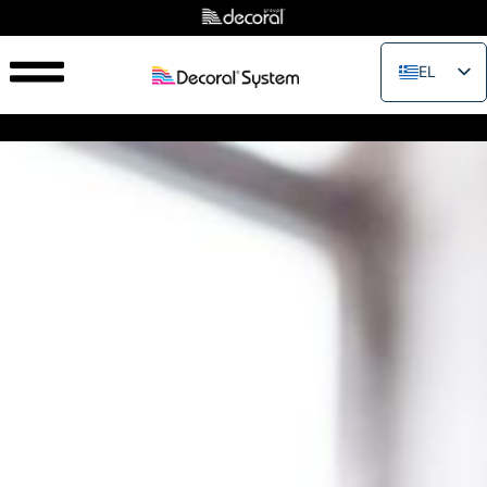
EL
EN
IT
FR
ES
PT
RU
PL
JA
ZH_CN
VI
TH