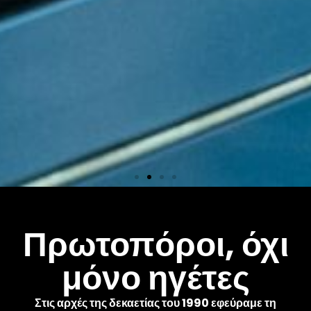
Εξοπλισμός
Πρωτοπόροι, όχι
μόνο ηγέτες
Περισσότερα από 600
μηχανήματα Decoral
παγκοσμίως. Εφαρμόζετε τα
Στις αρχές της δεκαετίας του 1990 εφεύραμε τη