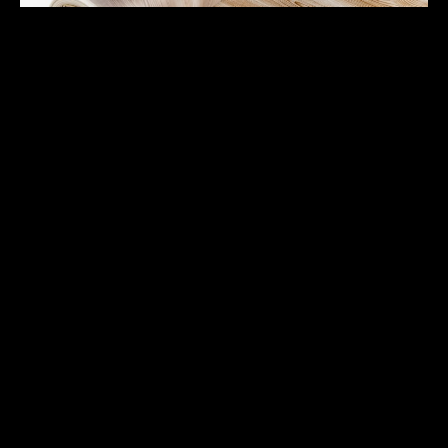
Μεμβράνη μεταφοράς
θερμότητας.
Εκτυπώνουμε μεμβράνη θερμομεταφοράς
με ειδικά μελάνια εξάχνωσης που
αναπτύσσονται στο εσωτερικό της εταιρείας.
Με αυτόν τον τρόπο επιτυγχάνουμε μια
απίστευτη ποικιλία υφών: κόκκους ξύλου,